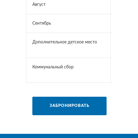
Август
6 000 ₽
Сентябрь
5 300 ₽
Дополнительное детское место
до 12 лет 
₽ / сутки
Коммунальный сбор
Дети старш
Дети до 3
ЗАБРОНИРОВАТЬ