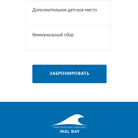
Дополнительное детское место
до 12 лет 
₽ / сутки
Коммунальный сбор
Дети старш
Дети до 3
ЗАБРОНИРОВАТЬ